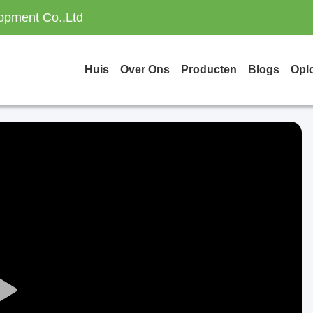
opment Co.,Ltd
Huis
Over Ons
Producten
Blogs
Opl
Play