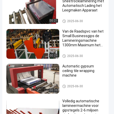
Sheetrocklaminering met
Automatisch Lading het
Leegmaken Apparaat
Volledig Automatische Lamin
00:21
2025-06-30
eringsmachine
Van de Raadspvc van het
Small Businessgips de
Lamineringsmachine
1300mm Maximum het
en
Lamineren Breedte
Volledig Automatische Lamin
00:29
2025-06-30
eringsmachine
Automatic gypsum
ceiling tile wrapping
machine
Volledig Automatische Lamin
2025-06-30
eringsmachine
00:39
Volledig automatische
lamineermachine voor
gipstegels 2-6 miljoen