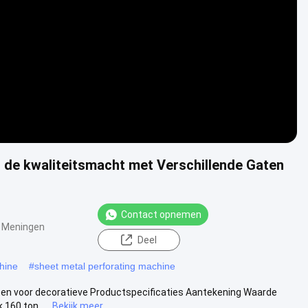
Video
 de kwaliteitsmacht met Verschillende Gaten
Contact opnemen
 Meningen
Deel
hine
#
sheet metal perforating machine
ten voor decoratieve Productspecificaties Aantekening Waarde
160 ton ....
Bekijk meer