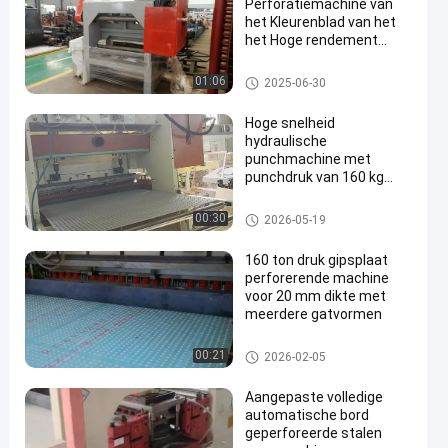
Perforatiemachine van
het Kleurenblad van het
het Hoge rendement
volledig Gat het
Ponsenmachine
de machine van de bladperfora
01:06
2025-06-30
tie
Hoge snelheid
hydraulische
punchmachine met
punchdruk van 160 kg
voor aanpasbare
gatvormen in panelen
de machine van de bladperfora
00:30
2026-05-19
tie
160 ton druk gipsplaat
perforerende machine
voor 20 mm dikte met
meerdere gatvormen
de machine van de bladperfora
00:21
2026-02-05
tie
Aangepaste volledige
automatische bord
geperforeerde stalen