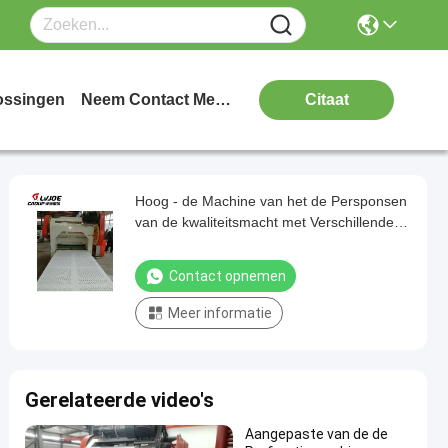
ossingen
Neem Contact Met Ons Op
Citaat
Hoog - de Machine van het de Persponsen
van de kwaliteitsmacht met Verschillende
Gaten voor Decoratief
Contact opnemen
Meer informatie
Gerelateerde video's
Aangepaste van de de