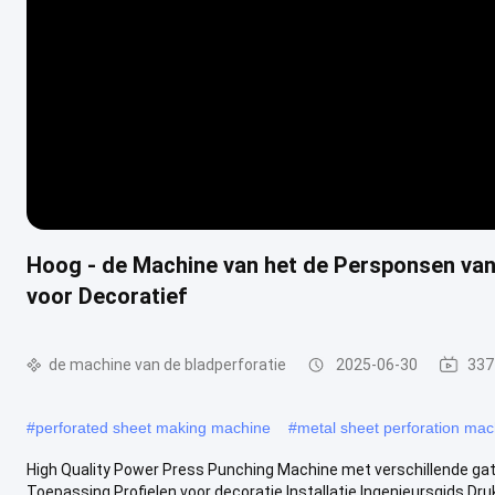
Hoog - de Machine van het de Persponsen van
voor Decoratief
de machine van de bladperforatie
2025-06-30
337
#
perforated sheet making machine
#
metal sheet perforation mac
High Quality Power Press Punching Machine met verschillende ga
Toepassing Profielen voor decoratie Installatie Ingenieursgids Druk 