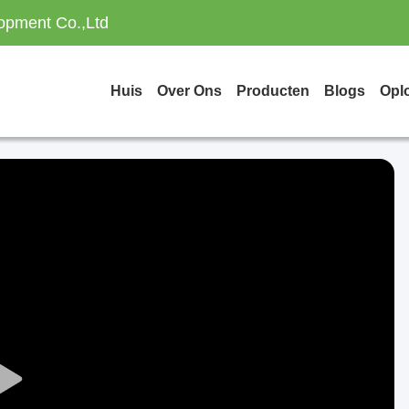
opment Co.,Ltd
Huis
Over Ons
Producten
Blogs
Opl
Play