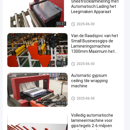
Sheetrocklaminering met
Automatisch Lading het
Leegmaken Apparaat
Volledig Automatische Lamin
00:21
2025-06-30
eringsmachine
Van de Raadspvc van het
Small Businessgips de
Lamineringsmachine
1300mm Maximum het
en
Lamineren Breedte
Volledig Automatische Lamin
00:29
2025-06-30
eringsmachine
Automatic gypsum
ceiling tile wrapping
machine
Volledig Automatische Lamin
2025-06-30
eringsmachine
00:39
Volledig automatische
lamineermachine voor
gipstegels 2-6 miljoen