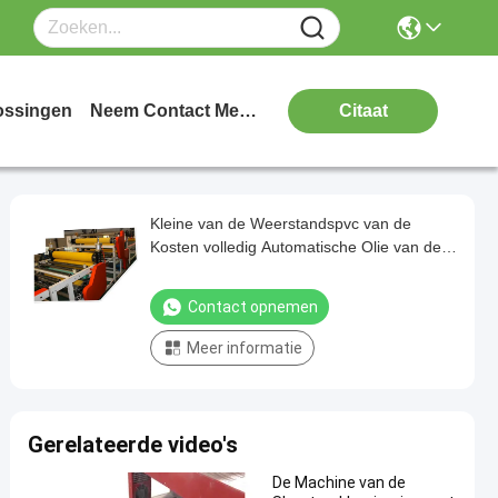
ossingen
Neem Contact Met Ons Op
Citaat
Kleine van de Weerstandspvc van de
Kosten volledig Automatische Olie van de
het Gipsraad de Lamineringsmachine
Contact opnemen
Meer informatie
Gerelateerde video's
De Machine van de