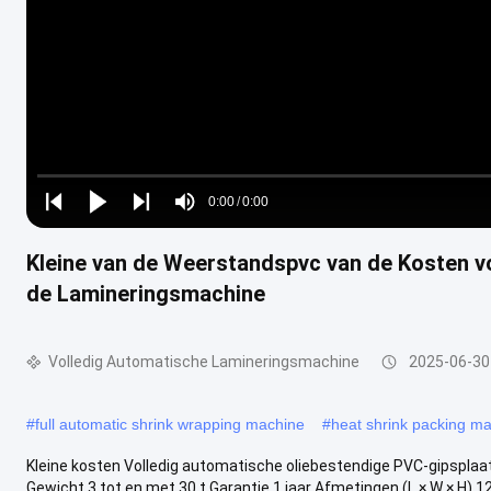
Loaded
:
0%
0:00
/
0:00
Play
Play
Play
Mute
Current
Duration
next
next
Kleine van de Weerstandspvc van de Kosten vo
Time
de Lamineringsmachine
Volledig Automatische Lamineringsmachine
2025-06-30
#
full automatic shrink wrapping machine
#
heat shrink packing m
Kleine kosten Volledig automatische oliebestendige PVC-gipspl
Gewicht 3 tot en met 30 t Garantie 1 jaar Afmetingen (L × W × H) 