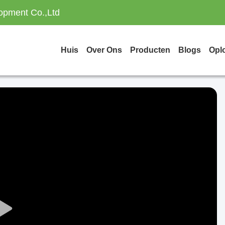
opment Co.,Ltd
Huis
Over Ons
Producten
Blogs
Opl
Play