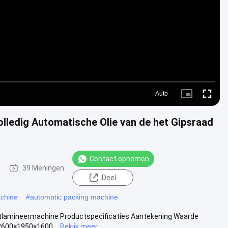
Video
Auto
Picture-
Fullscre
in-
Picture
lledig Automatische Olie van de het Gipsraad
Contact opnemen
39 Meningen
Deel
achine
#
automatic packing machine
aatlamineermachine Productspecificaties Aantekening Waarde
12600×1950×1600...
Bekijk meer