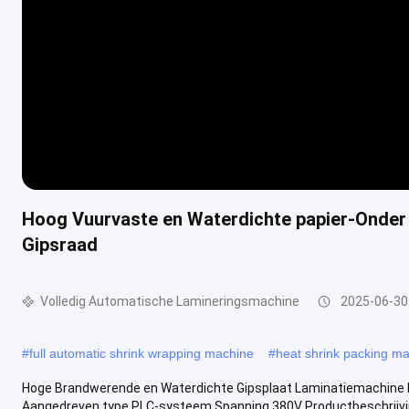
Hoog Vuurvaste en Waterdichte papier-Onder
Gipsraad
Volledig Automatische Lamineringsmachine
2025-06-30
#
full automatic shrink wrapping machine
#
heat shrink packing m
Hoge Brandwerende en Waterdichte Gipsplaat Laminatiemachine K
Aangedreven type PLC-systeem Spanning 380V Productbeschrijvin