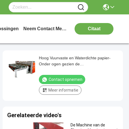
ossingen
Neem Contact Met Ons Op
Citaat
Hoog Vuurvaste en Waterdichte papier-
Onder ogen gezien de
Lamineringsmachine van de Gipsraad
Contact opnemen
Meer informatie
Gerelateerde video's
De Machine van de