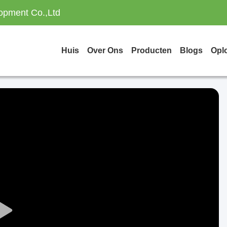
opment Co.,Ltd
Huis
Over Ons
Producten
Blogs
Opl
Play