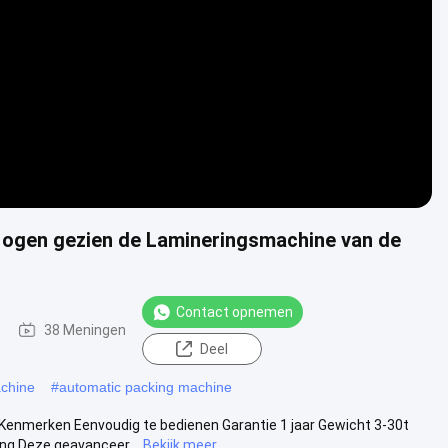
Video
 ogen gezien de Lamineringsmachine van de
Contact opnemen
38 Meningen
Deel
achine
#
automatic packing machine
enmerken Eenvoudig te bedienen Garantie 1 jaar Gewicht 3-30t
g Deze geavanceer...
Bekijk meer