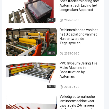
Sheetrocklaminering met
Automatisch Lading het
Leegmaken Apparaat
Volledig Automatische Lamin
00:21
2025-06-30
eringsmachine
De binnenlandse van het
het Gipsplafond van het
Huisontwerp de
Tegelspvc en
Lamineerder van de
Aluminiumfilm
Volledig Automatische Lamin
00:29
2025-06-30
eringsmachine
PVC Gypsum Ceiling Tile
Make Machine in
Construction by
Automaic
Volledig Automatische Lamin
00:39
2025-06-30
eringsmachine
Volledig automatische
lamineermachine voor
gipstegels 2-6 miljoen