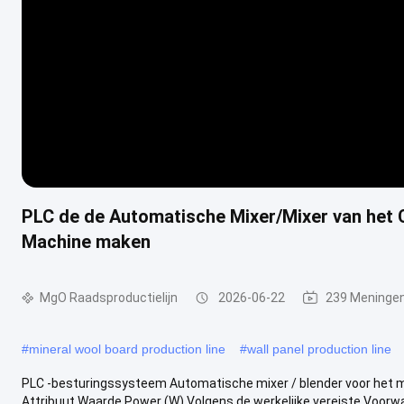
PLC de de Automatische Mixer/Mixer van het
Machine maken
MgO Raadsproductielijn
2026-06-22
239 Meninge
#
mineral wool board production line
#
wall panel production line
PLC -besturingssysteem Automatische mixer / blender voor het 
Attribuut Waarde Power (W) Volgens de werkelijke vereiste Voorwa