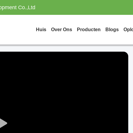
opment Co.,Ltd
Huis
Over Ons
Producten
Blogs
Opl
Play