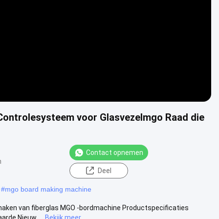
Video
 Controlesysteem voor Glasvezelmgo Raad die
Contact opnemen
n
Deel
#
mgo board making machine
maken van fiberglas MGO -bordmachine Productspecificaties
arde Nieuw ...
Bekijk meer