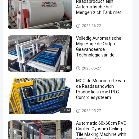
Raadsproductielijn
Automatische het
Mengen zich Tank met
Mengapparaat
MgO Raadsproductielijn
00:45
2026-06-22
Volledig Automatische
Mgo Hoge de Output
Geavanceerde
Technologie van de
Raadsproductielijn
MgO Raadsproductielijn
00:40
2025-05-27
MGO de Muurcomité van
de Raadssandwich
Productielijn met PLC
Controlesysteem
MgO Raadsproductielijn
00:34
2025-05-27
Automatic 60x60cm PVC
Coated Gypsum Ceiling
Tile Making Machine with