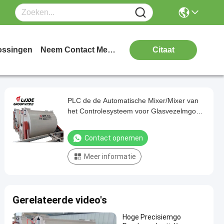
ossingen
Neem Contact Met Ons Op
Citaat
PLC de de Automatische Mixer/Mixer van
het Controlesysteem voor Glasvezelmgo
Raad die Machine maken
Contact opnemen
Meer informatie
Gerelateerde video's
Hoge Precisiemgo