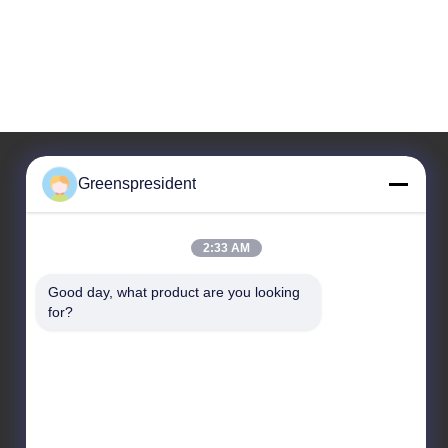
Greenspresident
Ons adres
2:33 AM
Adres
Nr., 17, Nanyan-Road, Economische Technologische
Good day, what product are you looking 
Ontwikkelingsstreek, Shijiazhuang-Stad
for?
Telefoon
86-311-86542299