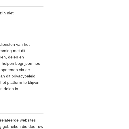
ijn niet
diensten van het
emming met dit
ken, delen en
e helpen begrijpen hoe
ns opnemen via de
an dit privacybeleid,
et platform te blijven
n delen in
relateerde websites
ag gebruiken die door uw