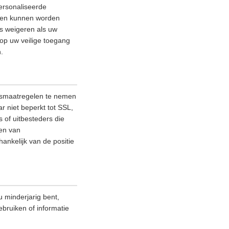
ersonaliseerde
lleen kunnen worden
es weigeren als uw
 op uw veilige toegang
.
ngsmaatregelen te nemen
 niet beperkt tot SSL,
 of uitbesteders die
nen van
ankelijk van de positie
 minderjarig bent,
ebruiken of informatie