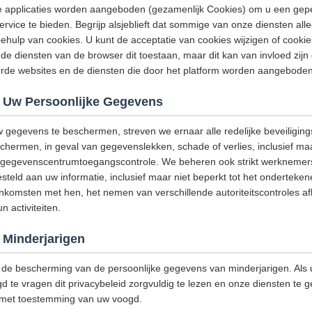
e applicaties worden aangeboden (gezamenlijk Cookies) om u een gep
ervice te bieden. Begrijp alsjeblieft dat sommige van onze diensten a
hulp van cookies. U kunt de acceptatie van cookies wijzigen of cooki
de diensten van de browser dit toestaan, maar dit kan van invloed zijn
eerde websites en de diensten die door het platform worden aangeboden
 Uw Persoonlijke Gegevens
w gegevens te beschermen, streven we ernaar alle redelijke beveiligi
ermen, in geval van gegevenslekken, schade of verlies, inclusief maar
g, gegevenscentrumtoegangscontrole. We beheren ook strikt werknemers
steld aan uw informatie, inclusief maar niet beperkt tot het onderteke
omsten met hen, het nemen van verschillende autoriteitscontroles afh
 activiteiten.
Minderjarigen
de bescherming van de persoonlijke gegevens van minderjarigen. Als u
d te vragen dit privacybeleid zorgvuldig te lezen en onze diensten te g
 met toestemming van uw voogd.