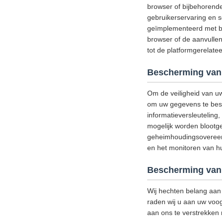
browser of bijbehorend
gebruikerservaring en s
geïmplementeerd met be
browser of de aanvullen
tot de platformgerelat
Bescherming van
Om de veiligheid van u
om uw gegevens te besch
informatieversleutelin
mogelijk worden blootge
geheimhoudingsovereenk
en het monitoren van hun
Bescherming van 
Wij hechten belang aan 
raden wij u aan uw voog
aan ons te verstrekken