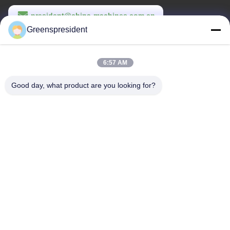
president@china-machines.com.cn
Greenspresident
Werktijd
8:30-17:30
6:57 AM
Ons adres
Good day, what product are you looking for?
Adres
Nr., 17, Nanyan-Road, Economische Technologische
Ontwikkelingsstreek, Shijiazhuang-Stad
Telefoon
86-311-86542299
China Goede kwaliteit Volledig Automatische Lamineringsmachine