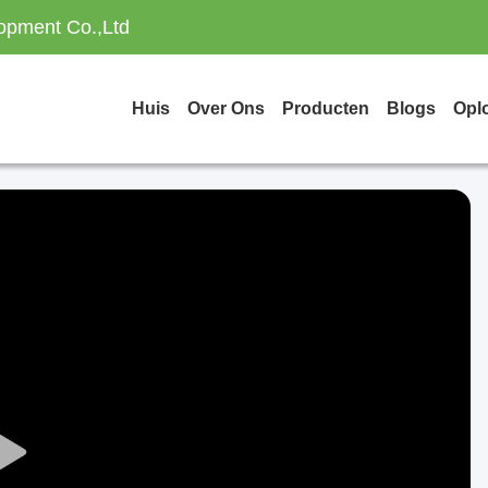
opment Co.,Ltd
Huis
Over Ons
Producten
Blogs
Opl
Play