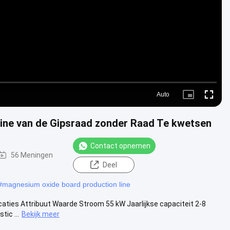
Video
Auto
Picture-
Fullscre
in-
Picture
ne van de Gipsraad zonder Raad Te kwetsen
Contact opnemen
56 Meningen
Deel
#
magnesium oxide board production line
aties Attribuut Waarde Stroom 55 kW Jaarlijkse capaciteit 2-8
ic ...
Bekijk meer