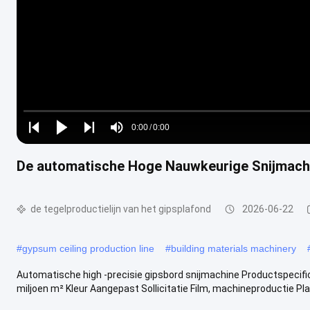
Loaded
:
0%
0:00
/
0:00
Play
Play
Play
Mute
Current
Duration
next
next
De automatische Hoge Nauwkeurige Snijmachi
Time
de tegelproductielijn van het gipsplafond
2026-06-22
#
gypsum ceiling production line
#
building materials machinery
Automatische high -precisie gipsbord snijmachine Productspecific
miljoen m² Kleur Aangepast Sollicitatie Film, machineproductie Plast