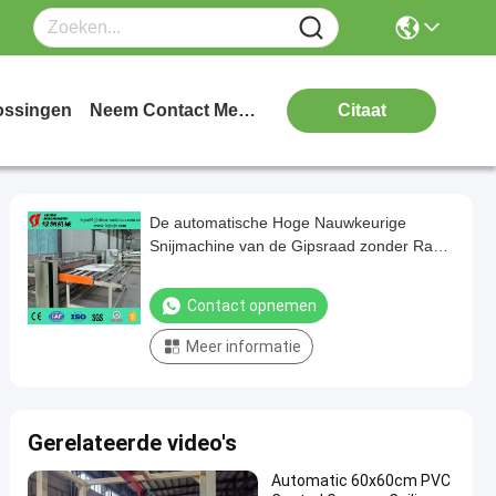
ossingen
Neem Contact Met Ons Op
Citaat
De automatische Hoge Nauwkeurige
Snijmachine van de Gipsraad zonder Raad
Te kwetsen
Contact opnemen
Meer informatie
Gerelateerde video's
Automatic 60x60cm PVC