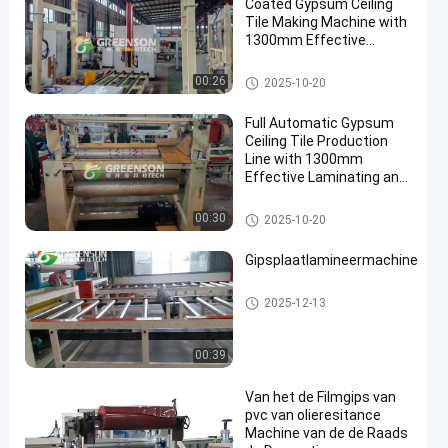
Coated Gypsum Ceiling
Tile Making Machine with
1300mm Effective
Laminating and 2-6 Million
Sq.m/year Capacity
de tegelproductielijn van het gi
00:26
2025-10-20
psplafond
Full Automatic Gypsum
Ceiling Tile Production
Line with 1300mm
Effective Laminating and
en
2-6 Million Sq.m/year
Capacity
de tegelproductielijn van het gi
00:30
2025-10-20
psplafond
Gipsplaatlamineermachine
de tegelproductielijn van het gip
2025-12-13
splafond
00:39
Van het de Filmgips van
pvc van olieresitance
Machine van de de Raads