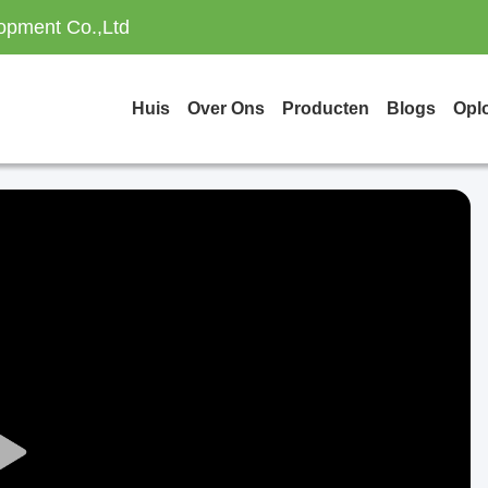
opment Co.,Ltd
Huis
Over Ons
Producten
Blogs
Opl
Play