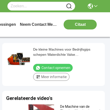
ossingen
Neem Contact Met Ons Op
Citaat
De kleine Machines voor Bedrijfsgips
schepen Waterdichte Valse
Lamineringsmachine in
Contact opnemen
Meer informatie
Gerelateerde video's
De Machine van de