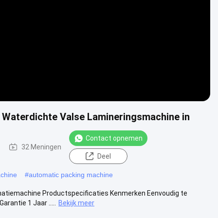
Video
n Waterdichte Valse Lamineringsmachine in
Contact opnemen
32 Meningen
Deel
achine
#
automatic packing machine
inatiemachine Productspecificaties Kenmerken Eenvoudig te
antie 1 Jaar .....
Bekijk meer