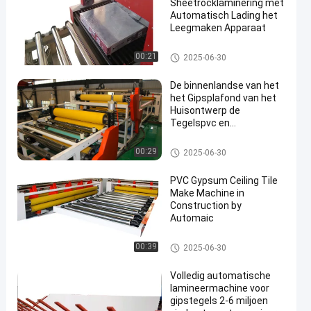
Sheetrocklaminering met
Automatisch Lading het
Leegmaken Apparaat
Volledig Automatische Lamin
00:21
2025-06-30
eringsmachine
De binnenlandse van het
het Gipsplafond van het
Huisontwerp de
Tegelspvc en
Lamineerder van de
Aluminiumfilm
Volledig Automatische Lamin
00:29
2025-06-30
eringsmachine
PVC Gypsum Ceiling Tile
Make Machine in
Construction by
Automaic
Volledig Automatische Lamin
00:39
2025-06-30
eringsmachine
Volledig automatische
lamineermachine voor
gipstegels 2-6 miljoen