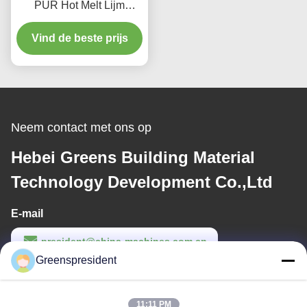
PUR Hot Melt Lijm
Lamineermachine voor
Vind de beste prijs
Stof met een
Productiesnelheid van 5-
17m/min
Neem contact met ons op
Hebei Greens Building Material
Technology Development Co.,Ltd
E-mail
president@china-machines.com.cn
Greenspresident
Werktijd
8:30-17:30
11:11 PM