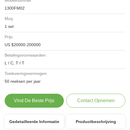
Modelnummer:
1300FM02
Moq:
1 set
Prijs:
US $20000-200000
Betalingsvoorwaarden:
L / C, T / T
Toeleveringsvermogen:
50 reeksen per jaar
Vind De Beste Prijs
Contact Opnemen
Gedetailleerde Informatie
Productbeschrijving