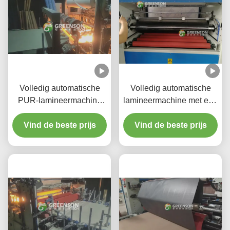
Volledig automatische
Volledig automatische
PUR-lamineermachine
lamineermachine met een
voor warm gesmolten lijm
productiesnelheid van 5-
Vind de beste prijs
met een
17 m/min, PLC-besturing
Vind de beste prijs
productiesnelheid van 5-
en milieuvriendelijke
17 m/min voor gipsplaten
PUR-warmsmeltlijm voor
van 1220 mm*2440-3000
gipsplaat
mm