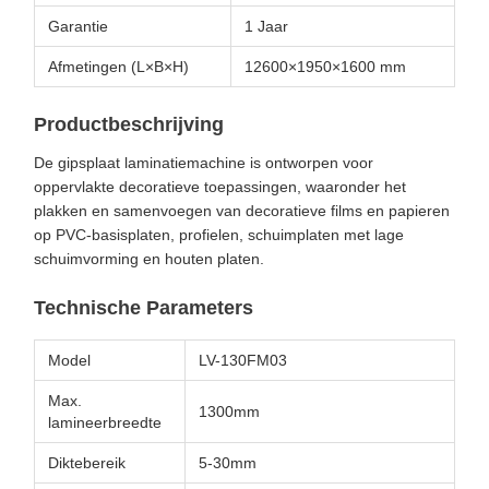
Garantie
1 Jaar
Afmetingen (L×B×H)
12600×1950×1600 mm
Productbeschrijving
De gipsplaat laminatiemachine is ontworpen voor
oppervlakte decoratieve toepassingen, waaronder het
plakken en samenvoegen van decoratieve films en papieren
op PVC-basisplaten, profielen, schuimplaten met lage
schuimvorming en houten platen.
Technische Parameters
Model
LV-130FM03
Max.
1300mm
lamineerbreedte
Diktebereik
5-30mm