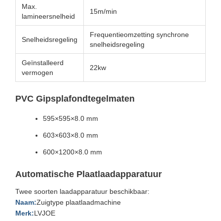
Max.
15m/min
lamineersnelheid
Frequentieomzetting synchrone
Snelheidsregeling
snelheidsregeling
Geïnstalleerd
22kw
vermogen
PVC Gipsplafondtegelmaten
595×595×8.0 mm
603×603×8.0 mm
600×1200×8.0 mm
Automatische Plaatlaadapparatuur
Twee soorten laadapparatuur beschikbaar:
Naam:
Zuigtype plaatlaadmachine
Merk:
LVJOE