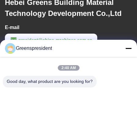
Hebei Greens Building Material
Technology Development Co.,Ltd
E-mail
president@china-machines.com.cn
Greenspresident
Werktijd
8:30-17:30
2:40 AM
Ons adres
Good day, what product are you looking for?
Adres
Nr., 17, Nanyan-Road, Economische Technologische
Ontwikkelingsstreek, Shijiazhuang-Stad
Telefoon
86-311-86542299