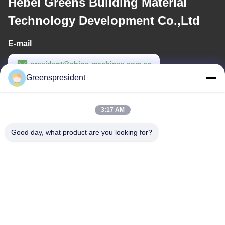
Hebei Greens Building Material
Technology Development Co.,Ltd
E-mail
president@china-machines.com.cn
Greenspresident
Werktijd
8:30-17:30
3:17 AM
Ons adres
Good day, what product are you looking for?
Adres
Nr., 17, Nanyan-Road, Economische Technologische
Ontwikkelingsstreek, Shijiazhuang-Stad
Telefoon
86-311-86542299