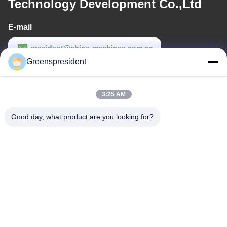
Technology Development Co.,Ltd
E-mail
president@china-machines.com.cn
Greenspresident
Werktijd
8:30-17:30
3:25 AM
Ons adres
Good day, what product are you looking for?
Adres
Nr., 17, Nanyan-Road, Economische Technologische
Ontwikkelingsstreek, Shijiazhuang-Stad
Telefoon
86-311-86542299