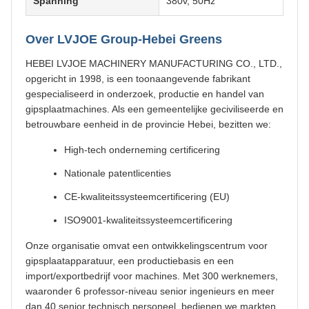
Spanning
380v, 50Hz
Over LVJOE Group-Hebei Greens
HEBEI LVJOE MACHINERY MANUFACTURING CO., LTD.,
opgericht in 1998, is een toonaangevende fabrikant
gespecialiseerd in onderzoek, productie en handel van
gipsplaatmachines. Als een gemeentelijke geciviliseerde en
betrouwbare eenheid in de provincie Hebei, bezitten we:
High-tech onderneming certificering
Nationale patentlicenties
CE-kwaliteitssysteemcertificering (EU)
ISO9001-kwaliteitssysteemcertificering
Onze organisatie omvat een ontwikkelingscentrum voor
gipsplaatapparatuur, een productiebasis en een
import/exportbedrijf voor machines. Met 300 werknemers,
waaronder 6 professor-niveau senior ingenieurs en meer
dan 40 senior technisch personeel, bedienen we markten