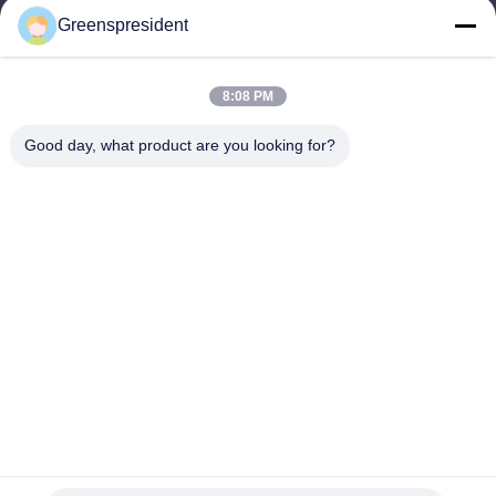
Greenspresident
Werktijd
8:30-17:30
8:08 PM
Ons adres
Good day, what product are you looking for?
Adres
Nr., 17, Nanyan-Road, Economische Technologische
Ontwikkelingsstreek, Shijiazhuang-Stad
Telefoon
86-311-86542299
China Goede kwaliteit Volledig Automatische Lamineringsmachine
Auteursrecht © -2026 Hebei Greens Building Material Technology
Development Co.,Ltd Alle rechten voorbehouden.