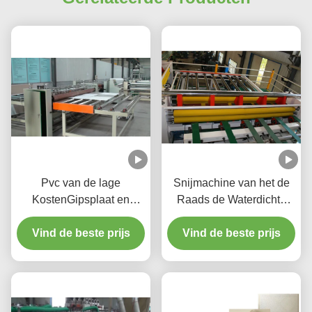
Pvc van de lage
Snijmachine van het de
KostenGipsplaat en
Raads de Waterdichte
HUISDIER het Lamineren
Valse Plafond van het
Vind de beste prijs
Lijn met Knipsel en
hoge Capaciteitsgips
Vind de beste prijs
Verpakkingssysteem