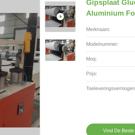
Gipsplaat Gl
Aluminium Fo
Merknaam:
Modelnummer:
Moq:
Prijs:
Toeleveringsvermogen
Vind De Beste 