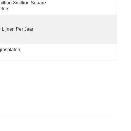
illion-8million Square 
ters
 Lijnen Per Jaar
gipsplaten
, 