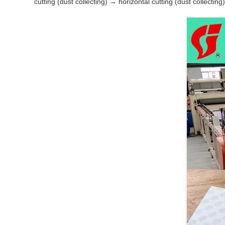
cutting (dust collecting) → horizontal cutting (dust collect