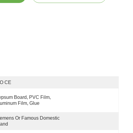
SO CE
psum Board, PVC Film, 
uminum Film, Glue
iemens Or Famous Domestic 
rand