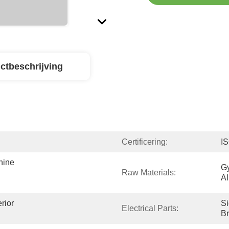
ctbeschrijving
Certificering:
I
ine 
Gy
Raw Materials:
Al
rior 
S
Electrical Parts:
B