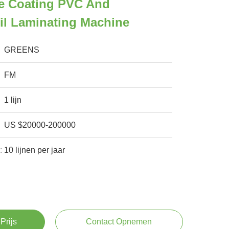
ue Coating PVC And
il Laminating Machine
GREENS
FM
1 lijn
US $20000-200000
:
10 lijnen per jaar
Prijs
Contact Opnemen