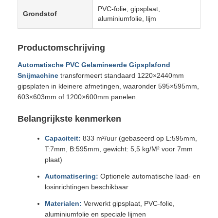
PVC-folie, gipsplaat,
Grondstof
aluminiumfolie, lijm
Productomschrijving
Automatische PVC Gelamineerde Gipsplafond
Snijmachine
transformeert standaard 1220×2440mm
gipsplaten in kleinere afmetingen, waaronder 595×595mm,
603×603mm of 1200×600mm panelen.
Belangrijkste kenmerken
Capaciteit:
833 m²/uur (gebaseerd op L:595mm,
T:7mm, B:595mm, gewicht: 5,5 kg/M² voor 7mm
plaat)
Automatisering:
Optionele automatische laad- en
losinrichtingen beschikbaar
Materialen:
Verwerkt gipsplaat, PVC-folie,
aluminiumfolie en speciale lijmen