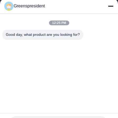
Greenspresident
Werktijd
8:30-17:30
12:25 PM
Ons adres
Good day, what product are you looking for?
Adres
Nr., 17, Nanyan-Road, Economische Technologische
Ontwikkelingsstreek, Shijiazhuang-Stad
Telefoon
86-311-86542299
China Goede kwaliteit Volledig Automatische Lamineringsmachine
Auteursrecht © -2026 Hebei Greens Building Material Technology
Development Co.,Ltd Alle rechten voorbehouden.