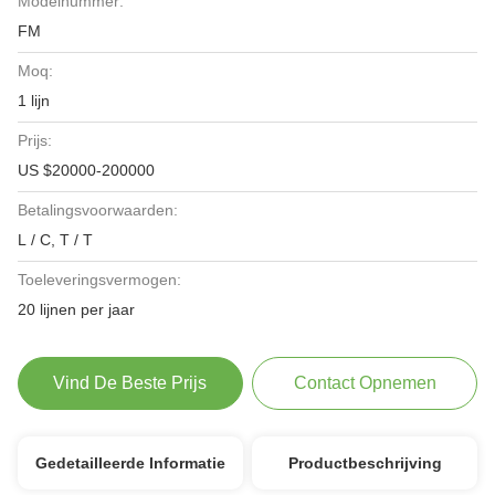
Modelnummer:
FM
Moq:
1 lijn
Prijs:
US $20000-200000
Betalingsvoorwaarden:
L / C, T / T
Toeleveringsvermogen:
20 lijnen per jaar
Vind De Beste Prijs
Contact Opnemen
Gedetailleerde Informatie
Productbeschrijving