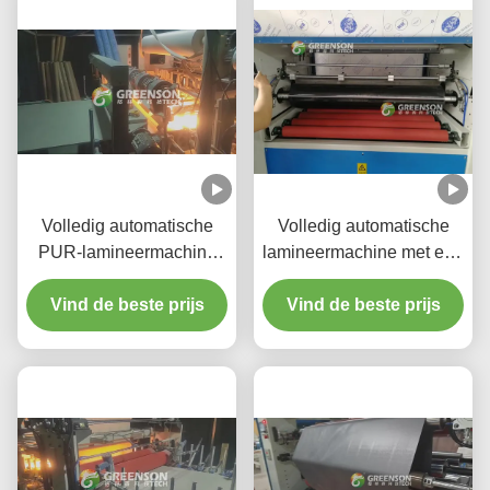
Volledig automatische
Volledig automatische
PUR-lamineermachine
lamineermachine met een
voor warm gesmolten lijm
productiesnelheid van 5-
Vind de beste prijs
met een
17 m/min, PLC-besturing
Vind de beste prijs
productiesnelheid van 5-
en milieuvriendelijke
17 m/min voor gipsplaten
PUR-warmsmeltlijm voor
van 1220 mm*2440-3000
gipsplaat
mm