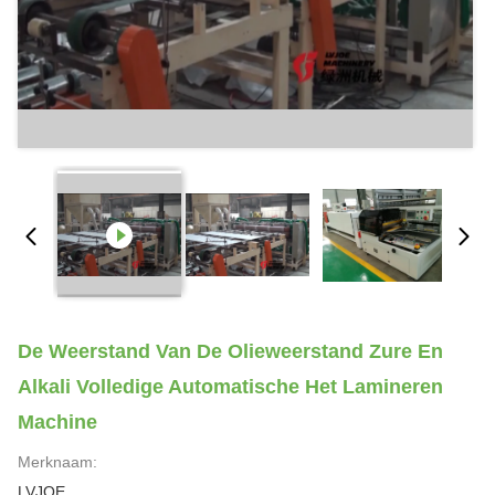
De Weerstand Van De Olieweerstand Zure En
Alkali Volledige Automatische Het Lamineren
Machine
Merknaam:
LVJOE