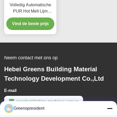
Volledig Automatische
PUR Hot Melt Lijm
Lamineermachine voor
Vind de beste prijs
Stof met een
Productiesnelheid van 5-
17m/min
Neem contact met ons op
Hebei Greens Building Material
Technology Development Co.,Ltd
E-mail
president@china-machines.com.cn
Greenspresident
Werktijd