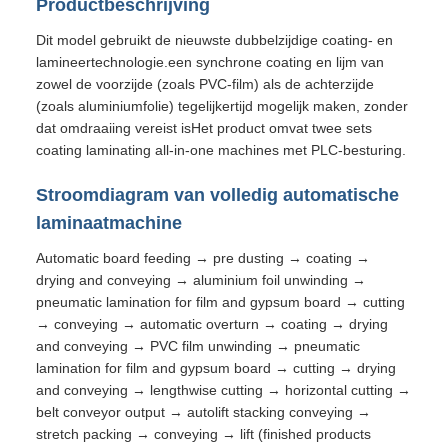
Productbeschrijving
Dit model gebruikt de nieuwste dubbelzijdige coating- en
lamineertechnologie.een synchrone coating en lijm van
zowel de voorzijde (zoals PVC-film) als de achterzijde
(zoals aluminiumfolie) tegelijkertijd mogelijk maken, zonder
dat omdraaiing vereist isHet product omvat twee sets
coating laminating all-in-one machines met PLC-besturing.
Stroomdiagram van volledig automatische
laminaatmachine
Automatic board feeding → pre dusting → coating →
drying and conveying → aluminium foil unwinding →
pneumatic lamination for film and gypsum board → cutting
→ conveying → automatic overturn → coating → drying
and conveying → PVC film unwinding → pneumatic
lamination for film and gypsum board → cutting → drying
and conveying → lengthwise cutting → horizontal cutting →
belt conveyor output → autolift stacking conveying →
stretch packing → conveying → lift (finished products