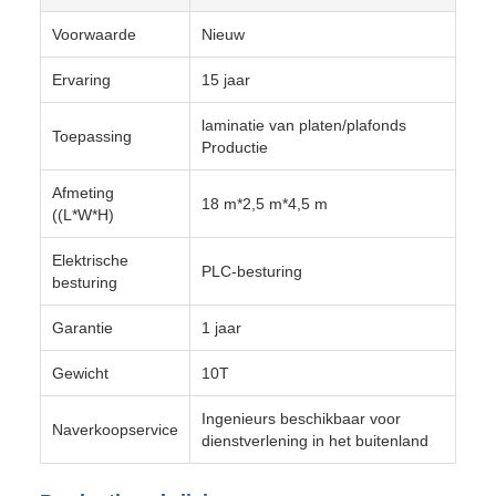
Voorwaarde
Nieuw
Ervaring
15 jaar
laminatie van platen/plafonds
Toepassing
Productie
Afmeting
18 m*2,5 m*4,5 m
((L*W*H)
Elektrische
PLC-besturing
besturing
Garantie
1 jaar
Gewicht
10T
Ingenieurs beschikbaar voor
Naverkoopservice
dienstverlening in het buitenland