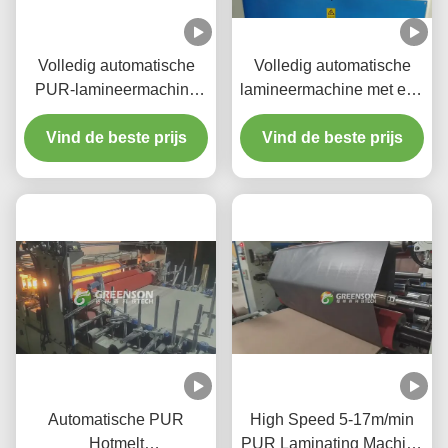
Volledig automatische
Volledig automatische
PUR-lamineermachine
lamineermachine met een
voor warm gesmolten lijm
productiesnelheid van 5-
Vind de beste prijs
met een
17 m/min, PLC-besturing
Vind de beste prijs
productiesnelheid van 5-
en milieuvriendelijke
17 m/min voor gipsplaten
PUR-warmsmeltlijm voor
van 1220 mm*2440-3000
gipsplaat
mm
Automatische PUR
High Speed 5-17m/min
Hotmelt
PUR Laminating Machine