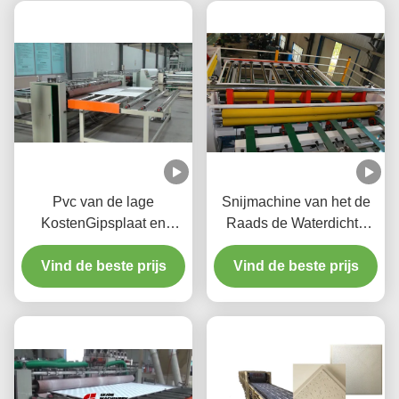
Pvc van de lage
Snijmachine van het de
KostenGipsplaat en
Raads de Waterdichte
HUISDIER het Lamineren
Valse Plafond van het
Vind de beste prijs
Lijn met Knipsel en
hoge Capaciteitsgips
Vind de beste prijs
Verpakkingssysteem