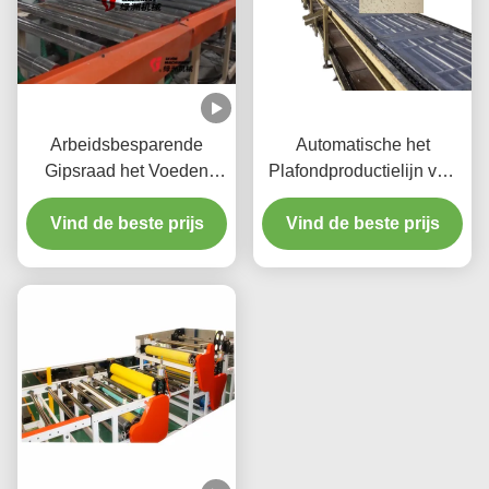
Arbeidsbesparende
Automatische het
Gipsraad het Voeden
Plafondproductielijn van
Machine/Duwtype
Gipstegels voor de Raad
RaadsLaadmachine
Vind de beste prijs
van het Vezelcement
Vind de beste prijs