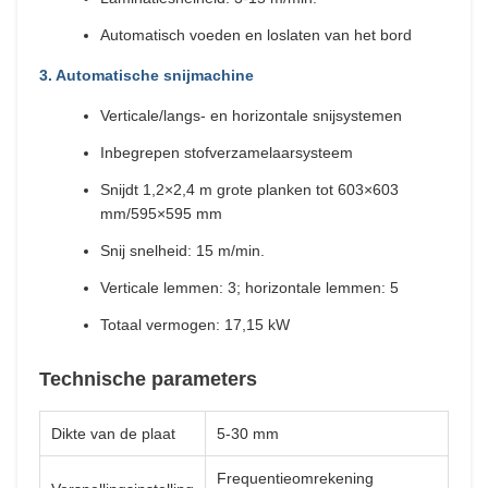
Automatisch voeden en loslaten van het bord
3. Automatische snijmachine
Verticale/langs- en horizontale snijsystemen
Inbegrepen stofverzamelaarsysteem
Snijdt 1,2×2,4 m grote planken tot 603×603
mm/595×595 mm
Snij snelheid: 15 m/min.
Verticale lemmen: 3; horizontale lemmen: 5
Totaal vermogen: 17,15 kW
Technische parameters
Dikte van de plaat
5-30 mm
Frequentieomrekening