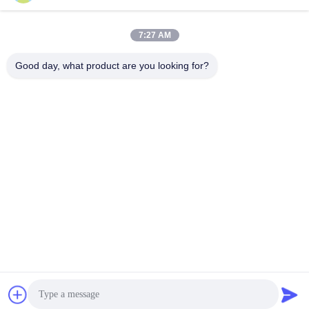
Werktijd
8:30-17:30
7:27 AM
Ons adres
Good day, what product are you looking for?
Adres
Nr., 17, Nanyan-Road, Economische Technologische
Ontwikkelingsstreek, Shijiazhuang-Stad
Telefoon
86-311-86542299
China Goede kwaliteit Volledig Automatische Lamineringsmachine
Auteursrecht © -2026 Hebei Greens Building Material Technology
Development Co.,Ltd Alle rechten voorbehouden.
Privacybeleid
|
Sitemap