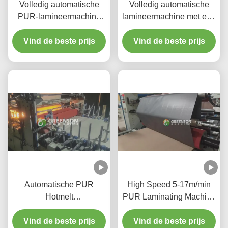
Volledig automatische
Volledig automatische
PUR-lamineermachine
lamineermachine met een
voor warm gesmolten lijm
productiesnelheid van 5-
Vind de beste prijs
met een
17 m/min, PLC-besturing
Vind de beste prijs
productiesnelheid van 5-
en milieuvriendelijke
17 m/min voor gipsplaten
PUR-warmsmeltlijm voor
van 1220 mm*2440-3000
gipsplaat
mm
Automatische PUR
High Speed 5-17m/min
Hotmelt
PUR Laminating Machine
Laminatiemachine voor
met PUR Hot Melt
MDF Platen met een
Vind de beste prijs
Adhesive en 1300mm
Vind de beste prijs