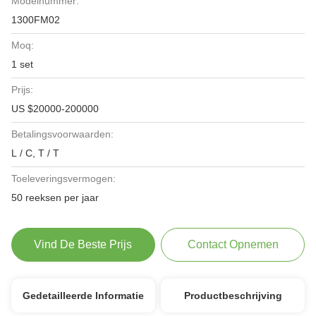
Modelnummer:
1300FM02
Moq:
1 set
Prijs:
US $20000-200000
Betalingsvoorwaarden:
L / C, T / T
Toeleveringsvermogen:
50 reeksen per jaar
Vind De Beste Prijs
Contact Opnemen
Gedetailleerde Informatie
Productbeschrijving