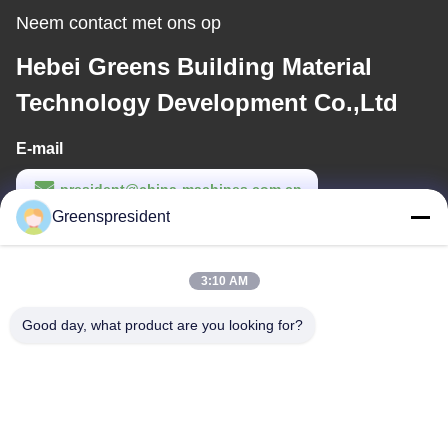
Neem contact met ons op
Hebei Greens Building Material
Technology Development Co.,Ltd
E-mail
president@china-machines.com.cn
Greenspresident
Werktijd
8:30-17:30
3:10 AM
Ons adres
Good day, what product are you looking for?
Adres
Nr., 17, Nanyan-Road, Economische Technologische
Ontwikkelingsstreek, Shijiazhuang-Stad
Telefoon