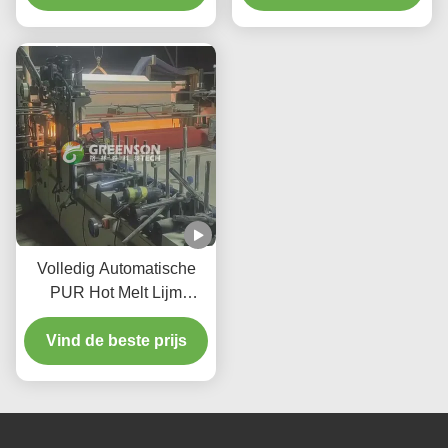
Productiesnelheid van 5-
Max Laminating Width
17m/min
Volledig Automatische
PUR Hot Melt Lijm
Lamineermachine voor
Vind de beste prijs
Stof met een
Productiesnelheid van 5-
17m/min