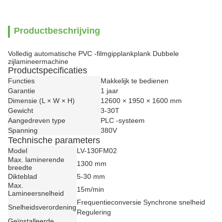
Productbeschrijving
Volledig automatische PVC -filmgipplankplank Dubbele
zijlamineermachine
Productspecificaties
Functies
Makkelijk te bedienen
Garantie
1 jaar
Dimensie (L × W × H)
12600 × 1950 × 1600 mm
Gewicht
3-30T
Aangedreven type
PLC -systeem
Spanning
380V
Technische parameters
Model
LV-130FM02
Max. laminerende
1300 mm
breedte
Dikteblad
5-30 mm
Max.
15m/min
Lamineersnelheid
Frequentieconversie Synchrone snelheid
Snelheidsverordening
Regulering
Geïnstalleerde