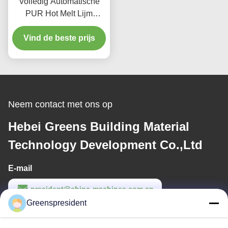
Volledig Automatische
PUR Hot Melt Lijm
Lamineermachine voor
Vind de beste prijs
Stof met een
Productiesnelheid van 5-
17m/min
Neem contact met ons op
Hebei Greens Building Material
Technology Development Co.,Ltd
E-mail
president@china-machines.com.cn
Greenspresident
Werktijd