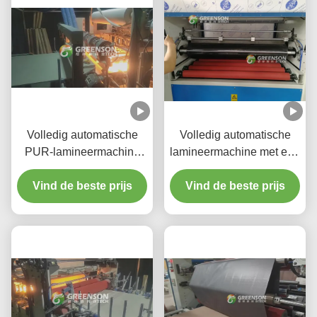
Volledig automatische
Volledig automatische
PUR-lamineermachine
lamineermachine met een
voor warm gesmolten lijm
productiesnelheid van 5-
Vind de beste prijs
met een
17 m/min, PLC-besturing
Vind de beste prijs
productiesnelheid van 5-
en milieuvriendelijke
17 m/min voor gipsplaten
PUR-warmsmeltlijm voor
van 1220 mm*2440-3000
gipsplaat
mm