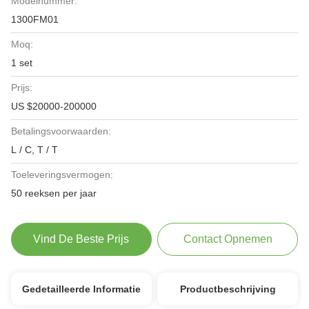
Modelnummer:
1300FM01
Moq:
1 set
Prijs:
US $20000-200000
Betalingsvoorwaarden:
L / C, T / T
Toeleveringsvermogen:
50 reeksen per jaar
Vind De Beste Prijs
Contact Opnemen
Gedetailleerde Informatie
Productbeschrijving