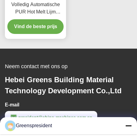
Volledig Automatische
PUR Hot Melt Lijm
Lamineermachine voor
Vind de beste prijs
Stof met een
Productiesnelheid van 5-
17m/min
Neem contact met ons op
Hebei Greens Building Material
Technology Development Co.,Ltd
E-mail
president@china-machines.com.cn
Greenspresident
Werktijd