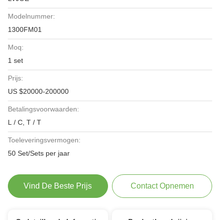
Modelnummer:
1300FM01
Moq:
1 set
Prijs:
US $20000-200000
Betalingsvoorwaarden:
L / C, T / T
Toeleveringsvermogen:
50 Set/Sets per jaar
Vind De Beste Prijs
Contact Opnemen