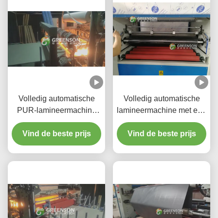
Volledig automatische
Volledig automatische
PUR-lamineermachine
lamineermachine met een
voor warm gesmolten lijm
productiesnelheid van 5-
Vind de beste prijs
met een
17 m/min, PLC-besturing
Vind de beste prijs
productiesnelheid van 5-
en milieuvriendelijke
17 m/min voor gipsplaten
PUR-warmsmeltlijm voor
van 1220 mm*2440-3000
gipsplaat
mm