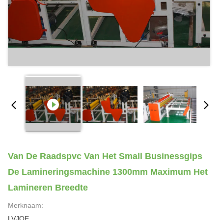
Van De Raadspvc Van Het Small Businessgips
De Lamineringsmachine 1300mm Maximum Het
Lamineren Breedte
Merknaam:
LVJOE