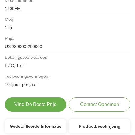
Modelnummer:
1300FM
Moq:
1 lijn
Prijs:
US $20000-200000
Betalingsvoorwaarden:
L / C, T / T
Toeleveringsvermogen:
10 lijnen per jaar
Vind De Beste Prijs
Contact Opnemen
Gedetailleerde Informatie
Productbeschrijving