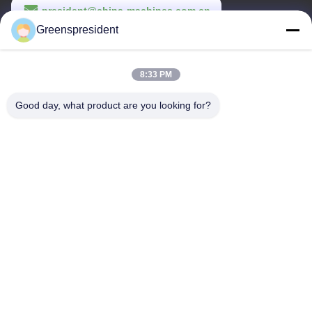
president@china-machines.com.cn
Greenspresident
Werktijd
8:30-17:30
8:33 PM
Ons adres
Good day, what product are you looking for?
Adres
Nr., 17, Nanyan-Road, Economische Technologische
Ontwikkelingsstreek, Shijiazhuang-Stad
Telefoon
86-311-86542299
China Goede kwaliteit Volledig Automatische Lamineringsmachine
Auteursrecht © -2026 Hebei Greens Building Material Technology