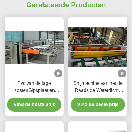
Gerelateerde Producten
Pvc van de lage
Snijmachine van het de
KostenGipsplaat en
Raads de Waterdichte
HUISDIER het Lamineren
Valse Plafond van het
Vind de beste prijs
Lijn met Knipsel en
hoge Capaciteitsgips
Vind de beste prijs
Verpakkingssysteem