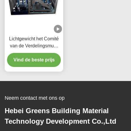
Lichtgewicht het Comité
van de Verdelingsmuur
MGO Raad die tot
Machine 380v maken
Vind de beste prijs
Nieuwe Voorwaarde
Neem contact met ons op
Hebei Greens Building Material
Technology Development Co.,Ltd