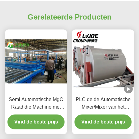
Gerelateerde Producten
Semi Automatische MgO
PLC de de Automatische
Raad die Machine met
Mixer/Mixer van het
Lage Kosteniso
Controlesysteem voor
Vind de beste prijs
Certificatie maken
Glasvezelmgo Raad die
Vind de beste prijs
Machine maken