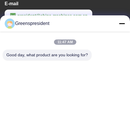
E-mail
president@china-machines.com.cn
Greenspresident
Werktijd
8:30-17:30
11:47 AM
Ons adres
Good day, what product are you looking for?
Adres
Nr., 17, Nanyan-Road, Economische Technologische
Ontwikkelingsstreek, Shijiazhuang-Stad
Telefoon
86-311-86542299